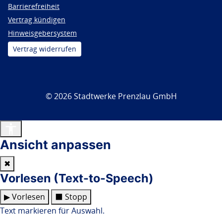
Barrierefreiheit
Vertrag kündigen
Hinweisgebersystem
Vertrag widerrufen
© 2026 Stadtwerke Prenzlau GmbH
Barrierefreiheit
Ansicht anpassen
✖
Vorlesen (Text-to-Speech)
▶ Vorlesen
⬛ Stopp
Text markieren für Auswahl.