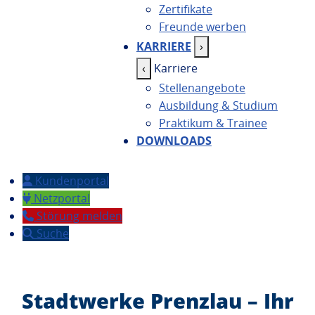
Zertifikate
Freunde werben
KARRIERE
›
‹
Karriere
Stellenangebote
Ausbildung & Studium
Praktikum & Trainee
DOWNLOADS
(öffnet in neuem Fenster)
Kundenportal
(öffnet in neuem Fenster)
Netzportal
(öffnet in neuem Fenster)
Störung melden
Suche
Stadtwerke Prenzlau
– Ihr