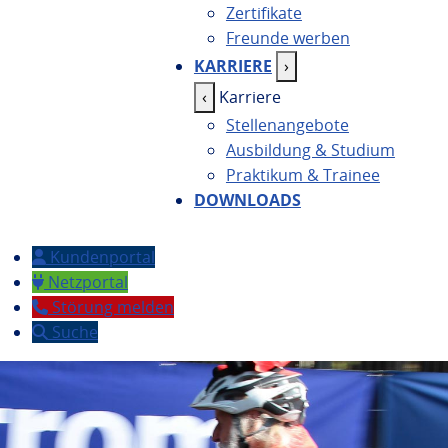
Zertifikate
Freunde werben
KARRIERE
›
‹
Karriere
Stellenangebote
Ausbildung & Studium
Praktikum & Trainee
DOWNLOADS
(öffnet in neuem Fenster)
Kundenportal
(öffnet in neuem Fenster)
Netzportal
(öffnet in neuem Fenster)
Störung melden
Suche